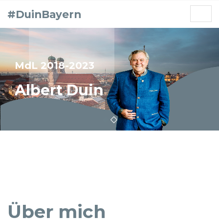
#DuinBayern
MdL 2018-2023
Albert Duin
2
1
Über mich